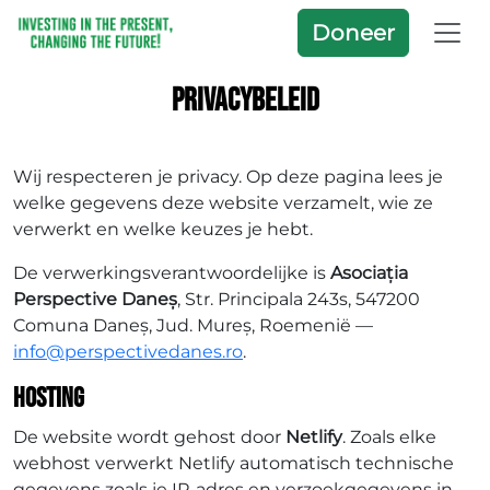
Doneer
Privacybeleid
Wij respecteren je privacy. Op deze pagina lees je
welke gegevens deze website verzamelt, wie ze
verwerkt en welke keuzes je hebt.
De verwerkingsverantwoordelijke is
Asociația
Perspective Daneș
, Str. Principala 243s, 547200
Comuna Daneș, Jud. Mureș, Roemenië —
info@perspectivedanes.ro
.
Hosting
De website wordt gehost door
Netlify
. Zoals elke
webhost verwerkt Netlify automatisch technische
gegevens zoals je IP-adres en verzoekgegevens in